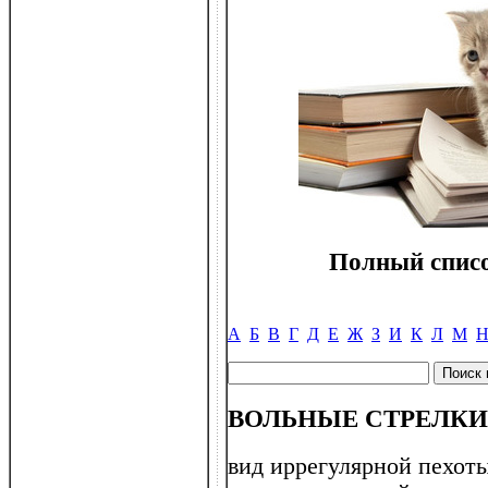
Полный списо
А
Б
В
Г
Д
Е
Ж
З
И
К
Л
М
ВОЛЬНЫЕ СТРЕЛКИ (
вид иррегулярной пехоты