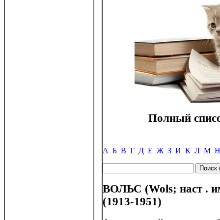
Полный списо
А
Б
В
Г
Д
Е
Ж
З
И
К
Л
М
ВОЛЬС (Wols; наст . 
(1913-1951)