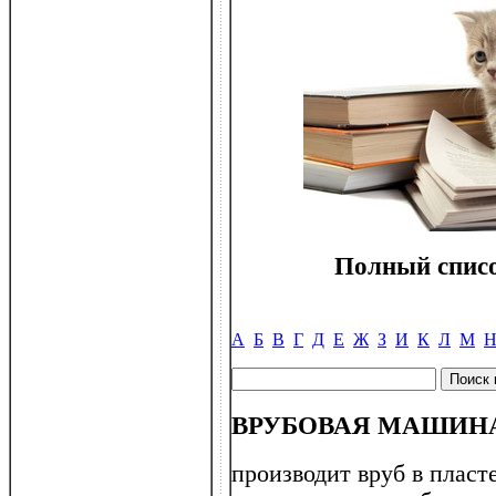
Полный списо
А
Б
В
Г
Д
Е
Ж
З
И
К
Л
М
ВРУБОВАЯ МАШИН
производит вруб в пласт