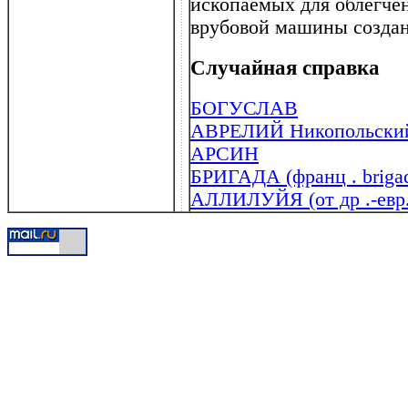
ископаемых для облегче
врубовой машины создан
Случайная справка
БОГУСЛАВ
АВРЕЛИЙ Никопольский (
АРСИН
БРИГАДА (франц . briga
АЛЛИЛУЙЯ (от др .-евр. 