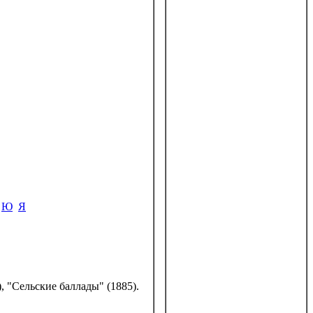
Ю
Я
), "Сельские баллады" (1885).