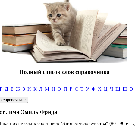
Полный список слов справочника
Г
Д
Е
Ж
З
И
К
Л
М
Н
О
П
Р
С
Т
У
Ф
Х
Ц
Ч
Ш
Щ
Э
т . имя Эмиль Фрида
 Цикл поэтических сборников "Эпопея человечества" (80 - 90-е гг.