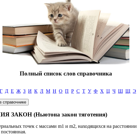
Полный список слов справочника
Г
Д
Е
Ж
З
И
К
Л
М
Н
О
П
Р
С
Т
У
Ф
Х
Ц
Ч
Ш
Щ
Э
ЗАКОН (Ньютона закон тяготения)
риальных точек с массами m1 и m2, находящихся на расстоянии r 
 постоянная.