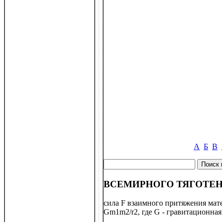
А
Б
В
ВСЕМИРНОГО ТЯГОТЕНИЯ 
сила F взаимного притяжения мате
Gm1m2/r2, где G - гравитационная