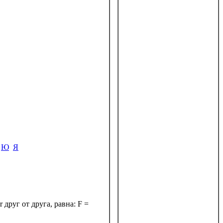
Ю
Я
друг от друга, равна: F =