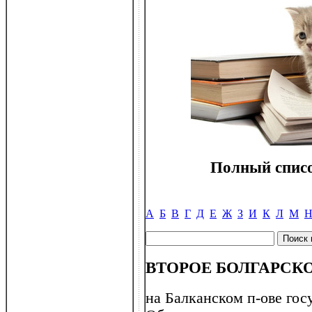
Полный списо
А
Б
В
Г
Д
Е
Ж
З
И
К
Л
М
ВТОРОЕ БОЛГАРСК
на Балканском п-ове госу