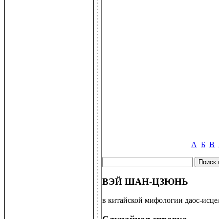
А
Б
В
ВЭЙ ШАН-ЦЗЮНЬ
в китайской мифологии даос-исцел