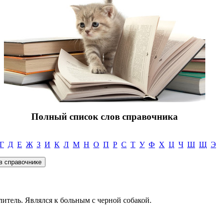
Полный список слов справочника
Г
Д
Е
Ж
З
И
К
Л
М
Н
О
П
Р
С
Т
У
Ф
Х
Ц
Ч
Ш
Щ
Э
итель. Являлся к больным с черной собакой.