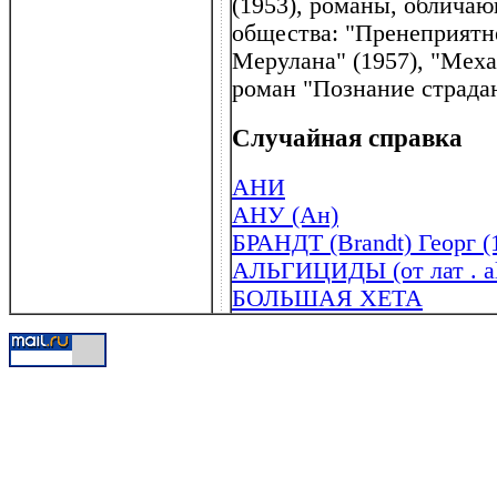
(1953), романы, облича
общества: "Пренеприятн
Мерулана" (1957), "Меха
роман "Познание страдан
Случайная справка
АНИ
АНУ (Ан)
БРАНДТ (Brandt) Георг (
АЛЬГИЦИДЫ (от лат . al
БОЛЬШАЯ ХЕТА