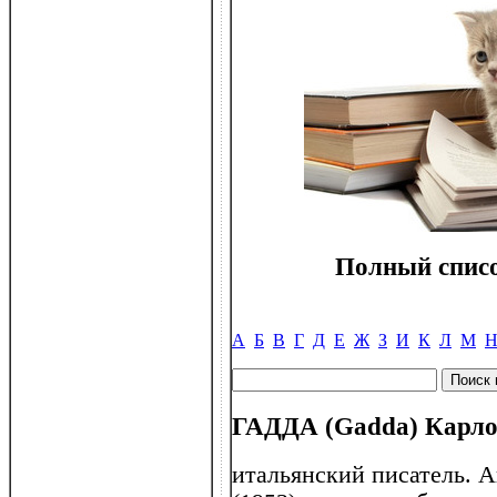
Полный списо
А
Б
В
Г
Д
Е
Ж
З
И
К
Л
М
ГАДДА (Gadda) Карло
итальянский писатель. 