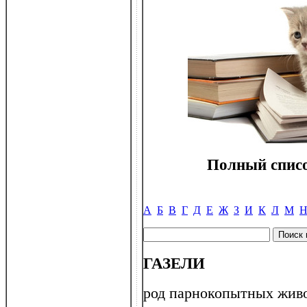
Полный списо
А
Б
В
Г
Д
Е
Ж
З
И
К
Л
М
ГАЗЕЛИ
род парнокопытных живо