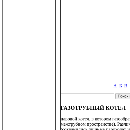
А
Б
В
ГАЗОТРУБНЫЙ КОТЕЛ
паровой котел, в котором газообр
межтрубном пространстве). Разл
(сохранились лишь на пароходах и