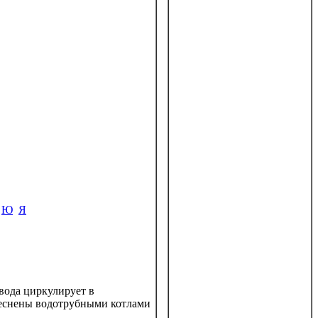
Ю
Я
(вода циркулирует в
теснены водотрубными котлами