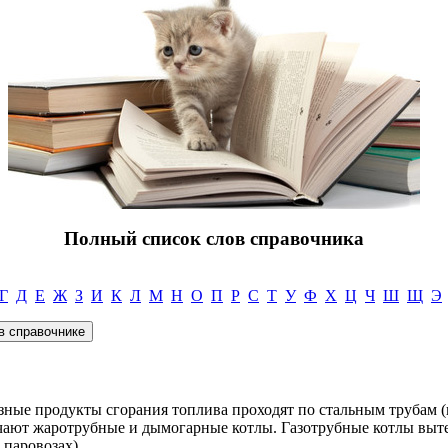
Полный список слов справочника
Г
Д
Е
Ж
З
И
К
Л
М
Н
О
П
Р
С
Т
У
Ф
Х
Ц
Ч
Ш
Щ
Э
азные продукты сгорания топлива проходят по стальным трубам 
ичают жаротрубные и дымогарные котлы. Газотрубные котлы вы
 паровозах).