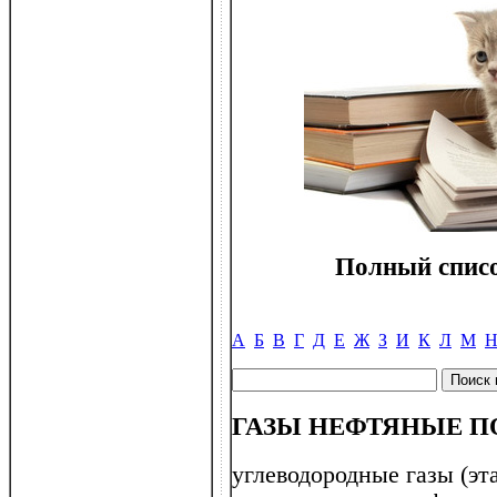
Полный списо
А
Б
В
Г
Д
Е
Ж
З
И
К
Л
М
ГАЗЫ НЕФТЯНЫЕ 
углеводородные газы (эта