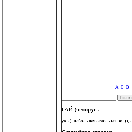
А
Б
В
ГАЙ (белорус .
укр.), небольшая отдельная роща,