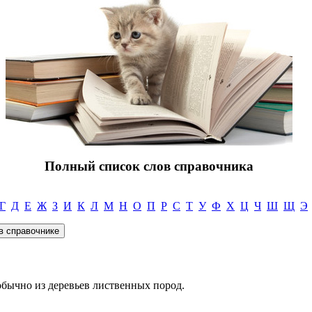
Полный список слов справочника
Г
Д
Е
Ж
З
И
К
Л
М
Н
О
П
Р
С
Т
У
Ф
Х
Ц
Ч
Ш
Щ
Э
 обычно из деревьев лиственных пород.