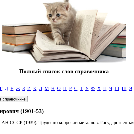
Полный список слов справочника
Г
Д
Е
Ж
З
И
К
Л
М
Н
О
П
Р
С
Т
У
Ф
Х
Ц
Ч
Ш
Щ
Э
рович (1901-53)
 АН СССР (1939). Труды по коррозии металлов. Государственная