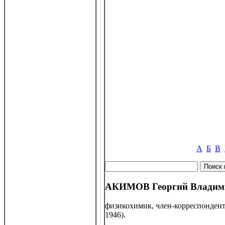
А
Б
В
АКИМОВ Георгий Владими
физикохимик, член-корреспондент
1946).