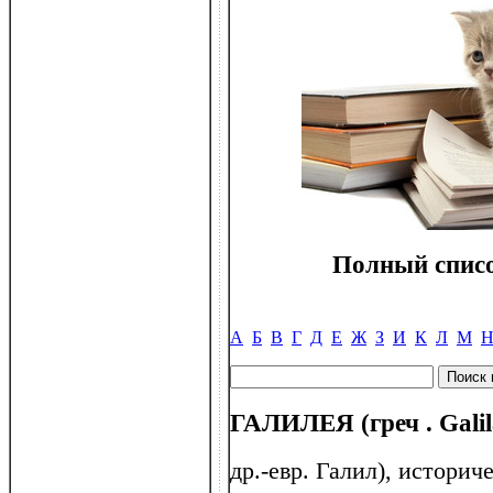
Полный списо
А
Б
В
Г
Д
Е
Ж
З
И
К
Л
М
ГАЛИЛЕЯ (греч . Galil
др.-евр. Галил), историч