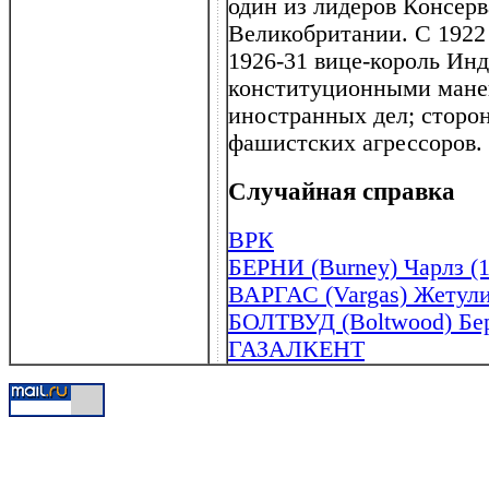
один из лидеров Консер
Великобритании. С 1922
1926-31 вице-король Инд
конституционными манев
иностранных дел; сторо
фашистских агрессоров.
Случайная справка
ВРК
БЕРНИ (Burney) Чарлз (1
ВАРГАС (Vargas) Жетули
БОЛТВУД (Boltwood) Бер
ГАЗАЛКЕНТ