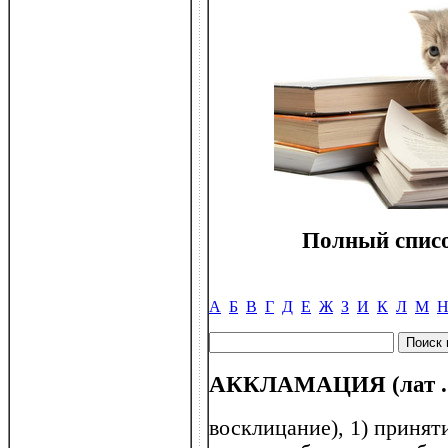
Полный списо
А
Б
В
Г
Д
Е
Ж
З
И
К
Л
М
АККЛАМАЦИЯ (лат . a
восклицание), 1) принят