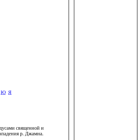
Ю
Я
ндусами священной и
впадения р. Джамна.