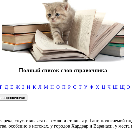
Полный список слов справочника
Г
Д
Е
Ж
З
И
К
Л
М
Н
О
П
Р
С
Т
У
Ф
Х
Ц
Ч
Ш
Щ
Э
 река, спустившаяся на землю и ставшая р. Ганг, почитаемой и
а, особенно в истоках, у городов Хардвар и Варанаси, у места 