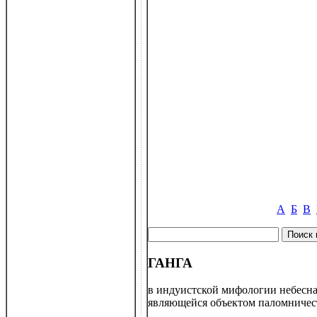
А
Б
В
ГАНГА
в индуистской мифологии небесная
являющейся объектом паломничеств