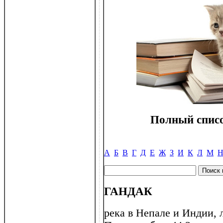
Полный списо
А
Б
В
Г
Д
Е
Ж
З
И
К
Л
М
ГАНДАК
река в Непале и Индии, 