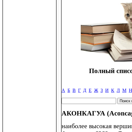
Полный списо
А
Б
В
Г
Д
Е
Ж
З
И
К
Л
М
АКОНКАГУА (Aconca
наиболее высокая верши