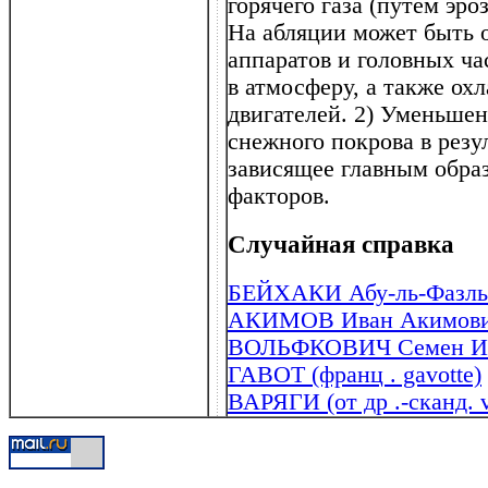
горячего газа (путем эро
На абляции может быть 
аппаратов и головных ча
в атмосферу, а также ох
двигателей. 2) Уменьше
снежного покрова в резу
зависящее главным обра
факторов.
Случайная справка
БЕЙХАКИ Абу-ль-Фазль 
АКИМОВ Иван Акимович
ВОЛЬФКОВИЧ Семен Иса
ГАВОТ (франц . gavotte)
ВАРЯГИ (от др .-сканд. v