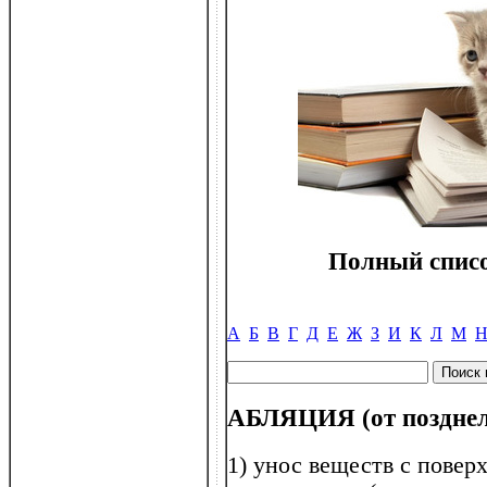
Полный списо
А
Б
В
Г
Д
Е
Ж
З
И
К
Л
М
АБЛЯЦИЯ (от позднелат
1) унос веществ с повер