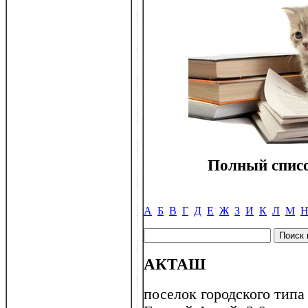
Полный списо
А
Б
В
Г
Д
Е
Ж
З
И
К
Л
М
АКТАШ
поселок городского типа