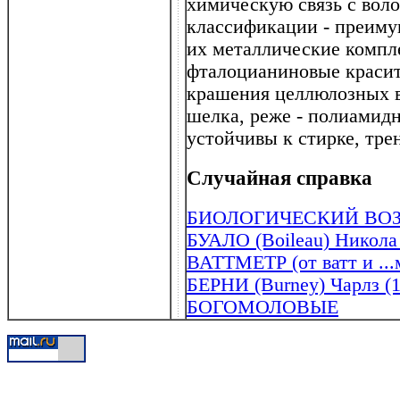
химическую связь с вол
классификации - преиму
их металлические компл
фталоцианиновые красит
крашения целлюлозных в
шелка, реже - полиамид
устойчивы к стирке, тре
Случайная справка
БИОЛОГИЧЕСКИЙ ВОЗ
БУАЛО (Boileau) Никола 
ВАТТМЕТР (от ватт и ...
БЕРНИ (Burney) Чарлз (1
БОГОМОЛОВЫЕ