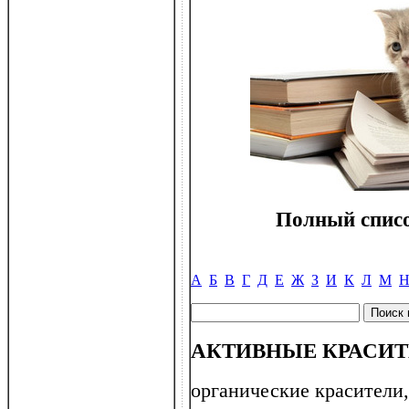
Полный списо
А
Б
В
Г
Д
Е
Ж
З
И
К
Л
М
АКТИВНЫЕ КРАСИ
органические красители