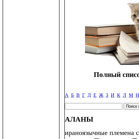
Полный списо
А
Б
В
Г
Д
Е
Ж
З
И
К
Л
М
АЛАНЫ
ираноязычные племена с