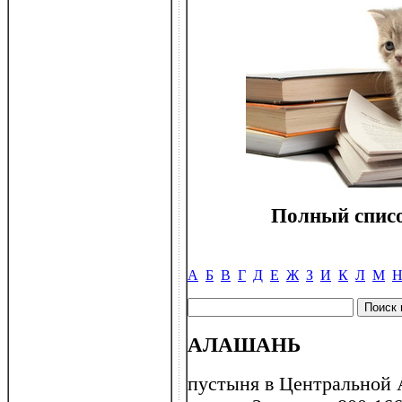
Полный списо
А
Б
В
Г
Д
Е
Ж
З
И
К
Л
М
АЛАШАНЬ
пустыня в Центральной А