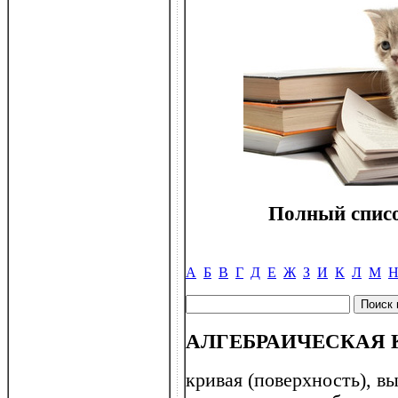
Полный списо
А
Б
В
Г
Д
Е
Ж
З
И
К
Л
М
АЛГЕБРАИЧЕСКАЯ 
кривая (поверхность), в