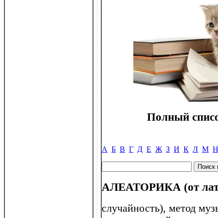
Полный списо
А
Б
В
Г
Д
Е
Ж
З
И
К
Л
М
АЛЕАТОРИКА (от лат .
случайность), метод муз