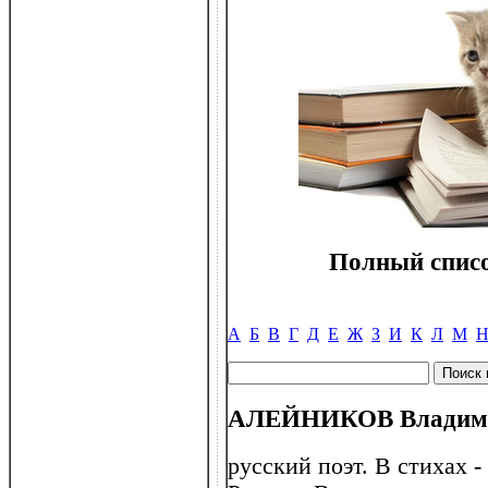
Полный списо
А
Б
В
Г
Д
Е
Ж
З
И
К
Л
М
АЛЕЙНИКОВ Владимир 
русский поэт. В стихах 