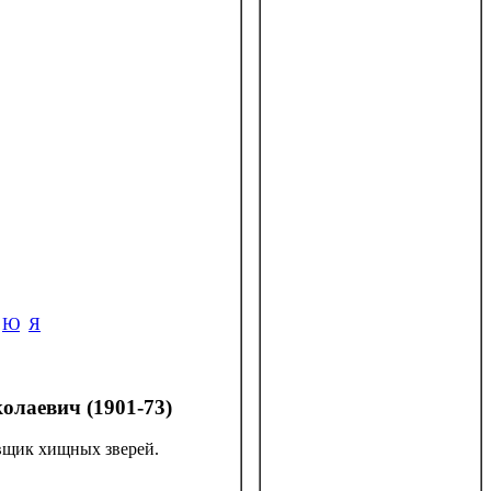
Ю
Я
лаевич (1901-73)
овщик хищных зверей.