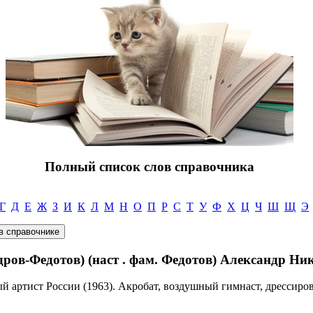
Полный список слов справочника
Г
Д
Е
Ж
З
И
К
Л
М
Н
О
П
Р
С
Т
У
Ф
Х
Ц
Ч
Ш
Щ
Э
-Федотов) (наст . фам. Федотов) Александр Нико
ый артист России (1963). Акробат, воздушный гимнаст, дрессир