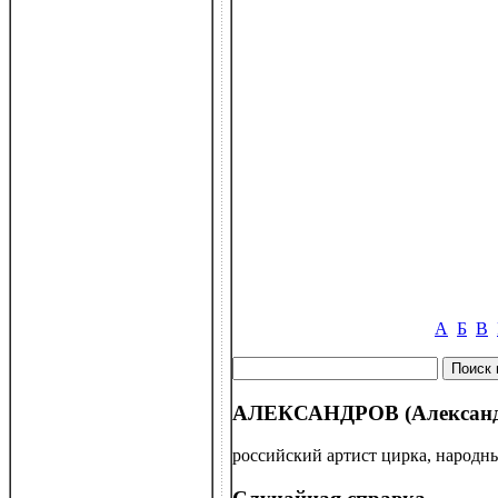
А
Б
В
АЛЕКСАНДРОВ (Александров
российский артист цирка, народн