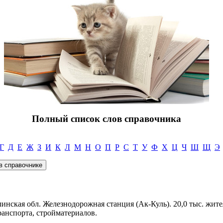
Полный список слов справочника
Г
Д
Е
Ж
З
И
К
Л
М
Н
О
П
Р
С
Т
У
Ф
Х
Ц
Ч
Ш
Щ
Э
линская обл. Железнодорожная станция (Ак-Куль). 20,0 тыс. жите
анспорта, стройматериалов.