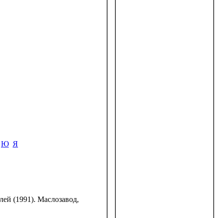
Ю
Я
лей (1991). Маслозавод,