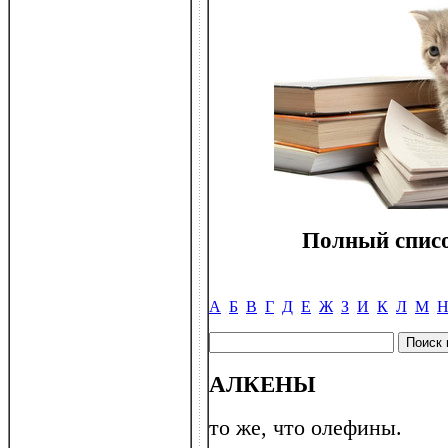
Полный списо
А
Б
В
Г
Д
Е
Ж
З
И
К
Л
М
АЛКЕНЫ
то же, что олефины.