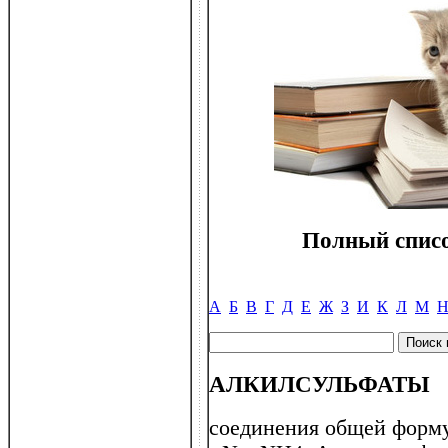
Полный списо
А
Б
В
Г
Д
Е
Ж
З
И
К
Л
М
АЛКИЛСУЛЬФАТЫ
соединения общей форм