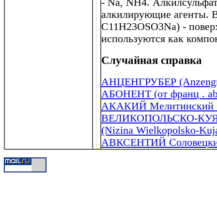
- Na, NH4. Алкилсульфа
алкилирующие агенты. В
C11H23OSO3Na) - поверх
используются как компо
Случайная справка
АНЦЕНГРУБЕР (Anzengru
АБОНЕНТ (от франц . ab
АКАКИЙ Мелитинский (у
ВЕЛИКОПОЛЬСКО-КУ
(Nizina Wielkopolsko-Kuj
АВКСЕНТИЙ Соловецк