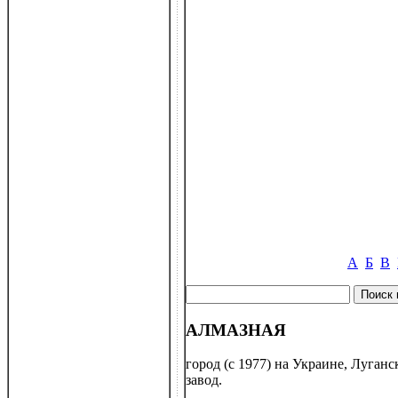
А
Б
В
АЛМАЗНАЯ
город (с 1977) на Украине, Луган
завод.