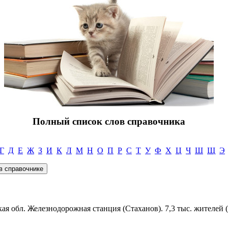
Полный список слов справочника
Г
Д
Е
Ж
З
И
К
Л
М
Н
О
П
Р
С
Т
У
Ф
Х
Ц
Ч
Ш
Щ
Э
ская обл. Железнодорожная станция (Стаханов). 7,3 тыс. жителей