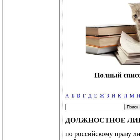
Полный списо
А
Б
В
Г
Д
Е
Ж
З
И
К
Л
М
ДОЛЖНОСТНОЕ ЛИ
по российскому праву ли