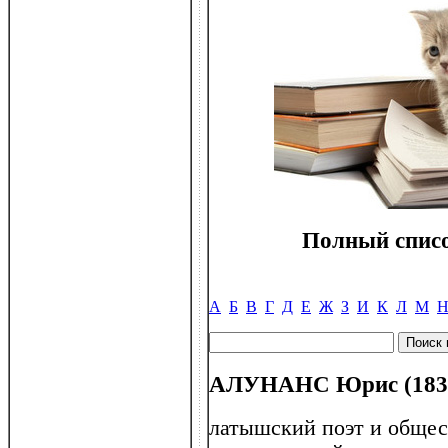
Полный списо
А
Б
В
Г
Д
Е
Ж
З
И
К
Л
М
АЛУНАНС Юрис (1832
латышский поэт и общес