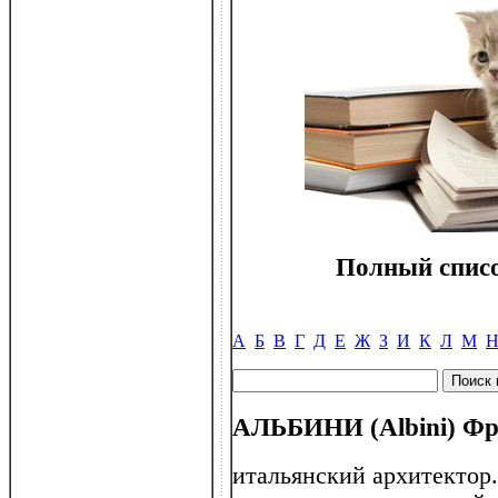
Полный списо
А
Б
В
Г
Д
Е
Ж
З
И
К
Л
М
АЛЬБИНИ (Albini) Фра
итальянский архитектор.