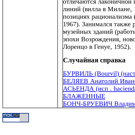
отличаются лаконичной 
линий (вилла в Милане, 19
позициях рационализма (
1967). Занимался также 
музейных зданий (работ
эпохи Возрождения, ново
Лоренцо в Генуе, 1952).
Случайная справка
БУРВИЛЬ (Bourvil) (наст
БЕЛЯЕВ Анатолий Ивано
АСЬЕНДА (исп . haciend
БЛАЖЕННЫЕ
БОНЧ-БРУЕВИЧ Владими