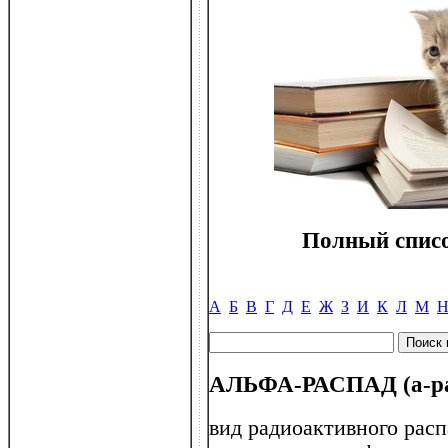
Полный списо
А
Б
В
Г
Д
Е
Ж
З
И
К
Л
М
АЛЬФА-РАСПАД (a-ра
вид радиоактивного расп