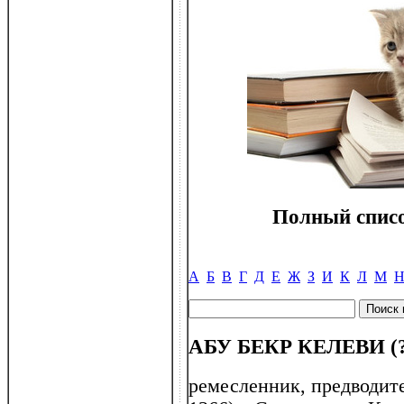
Полный списо
А
Б
В
Г
Д
Е
Ж
З
И
К
Л
М
АБУ БЕКР КЕЛЕВИ (?
ремесленник, предводите