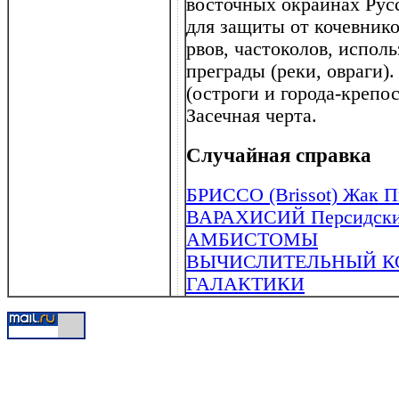
восточных окраинах Русск
для защиты от кочевников
рвов, частоколов, испол
преграды (реки, овраги
(остроги и города-креп
Засечная черта.
Случайная справка
БРИССО (Brissot) Жак Пь
ВАРАХИСИЙ Персидский 
АМБИСТОМЫ
ВЫЧИСЛИТЕЛЬНЫЙ К
ГАЛАКТИКИ