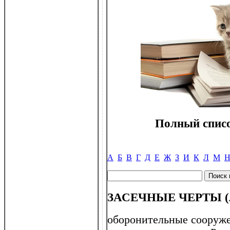
Полный списо
А
Б
В
Г
Д
Е
Ж
З
И
К
Л
М
ЗАСЕЧНЫЕ ЧЕРТЫ (
оборонительные сооруже