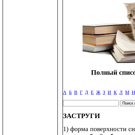
Полный списо
А
Б
В
Г
Д
Е
Ж
З
И
К
Л
М
ЗАСТРУГИ
1) форма поверхности сн