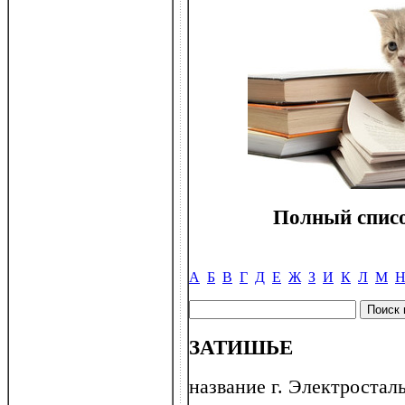
Полный списо
А
Б
В
Г
Д
Е
Ж
З
И
К
Л
М
ЗАТИШЬЕ
название г. Электросталь