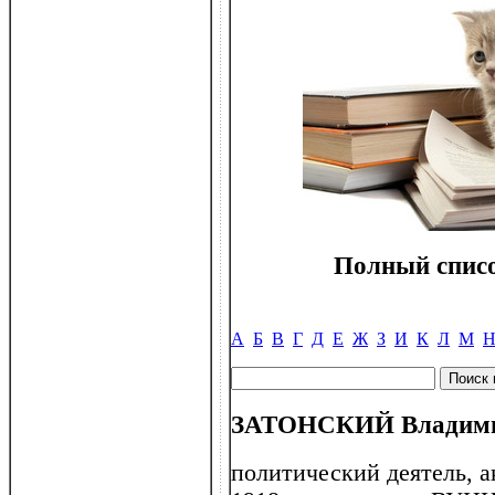
Полный списо
А
Б
В
Г
Д
Е
Ж
З
И
К
Л
М
ЗАТОНСКИЙ Владимир
политический деятель, 