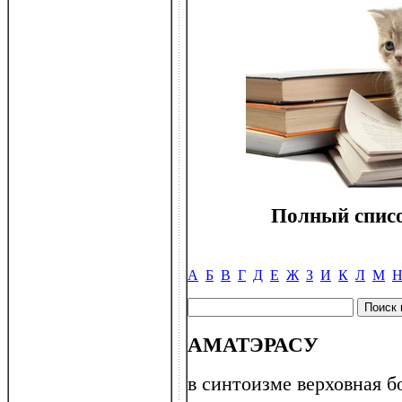
Полный списо
А
Б
В
Г
Д
Е
Ж
З
И
К
Л
М
АМАТЭРАСУ
в синтоизме верховная б