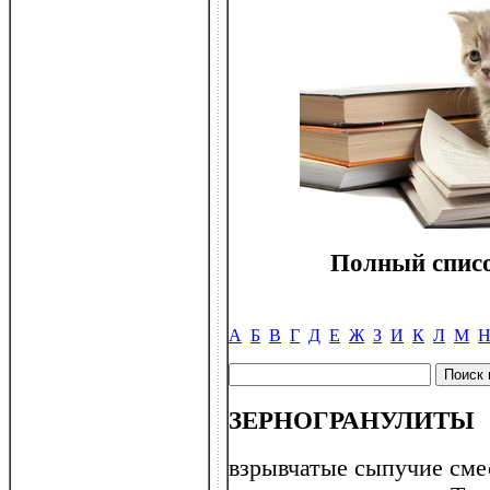
Полный списо
А
Б
В
Г
Д
Е
Ж
З
И
К
Л
М
ЗЕРНОГРАНУЛИТЫ
взрывчатые сыпучие сме