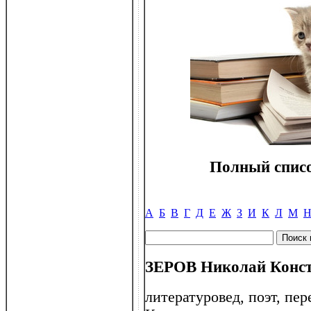
Полный списо
А
Б
В
Г
Д
Е
Ж
З
И
К
Л
М
ЗЕРОВ Николай Конст
литературовед, поэт, пе