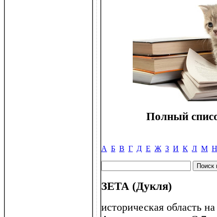
Полный списо
А
Б
В
Г
Д
Е
Ж
З
И
К
Л
М
ЗЕТА (Дукля)
историческая область на