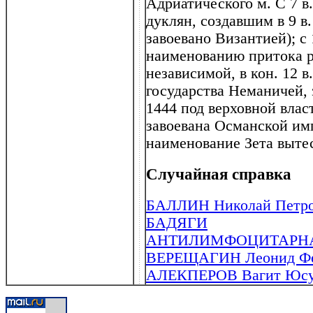
Адриатического м. С 7 в
дуклян, создавшим в 9 в.
завоевано Византией); с 
наименованию притока р.
независимой, в кон. 12 в.
государства Неманичей, 
1444 под верховной влас
завоевана Османской им
наименование Зета выте
Случайная справка
БАЛЛИН Николай Петров
БАДЯГИ
АНТИЛИМФОЦИТАРН
ВЕРЕЩАГИН Леонид Фед
АЛЕКПЕРОВ Вагит Юсуфо