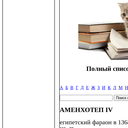
Полный списо
А
Б
В
Г
Д
Е
Ж
З
И
К
Л
М
АМЕНХОТЕП IV
египетский фараон в 136