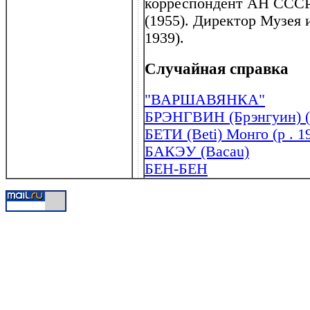
корреспондент АН СССР 
(1955). Директор Музея 
1939).
Случайная справка
"ВАРШАВЯНКА"
БРЭНГВИН (Брэнгуин) (B
БЕТИ (Beti) Монго (р . 1
БАКЭУ (Bacau)
БЕН-БЕН