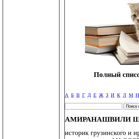
Полный списо
А
Б
В
Г
Д
Е
Ж
З
И
К
Л
М
АМИРАНАШВИЛИ Шалв
историк грузинского и и