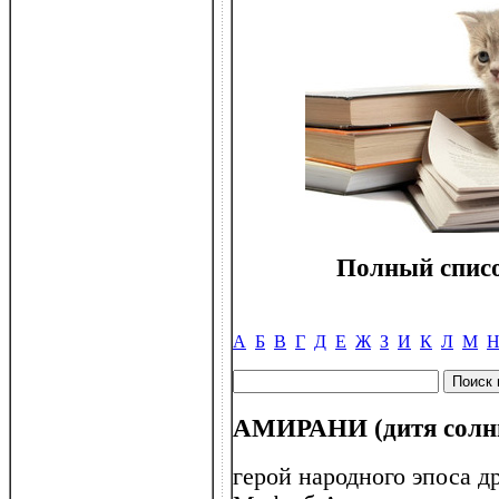
Полный списо
А
Б
В
Г
Д
Е
Ж
З
И
К
Л
М
АМИРАНИ (дитя солн
герой народного эпоса 