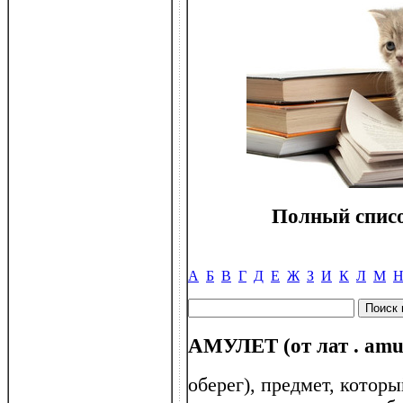
Полный списо
А
Б
В
Г
Д
Е
Ж
З
И
К
Л
М
АМУЛЕТ (от лат . amu
оберег), предмет, котор