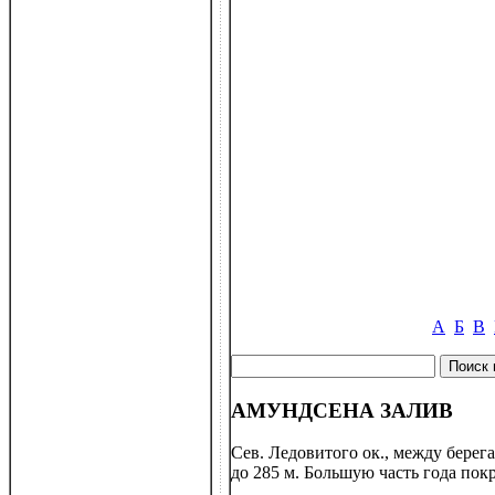
А
Б
В
АМУНДСЕНА ЗАЛИВ
Сев. Ледовитого ок., между берег
до 285 м. Большую часть года пок