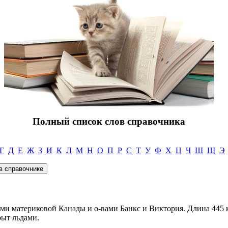
Полный список слов справочника
Г
Д
Е
Ж
З
И
К
Л
М
Н
О
П
Р
С
Т
У
Ф
Х
Ц
Ч
Ш
Щ
Э
ами материковой Канады и о-вами Банкс и Виктория. Длина 445 
рыт льдами.